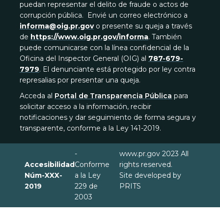
puedan representar el delito de fraude o actos de
corrupción pública. Envié un correo electrónico a
informa@oig.pr.gov
o presente su queja a través
de
https://www.oig.pr.gov/informa
. También
puede comunicarse con la línea confidencial de la
Oficina del Inspector General (OIG) al
787-679-
7979
. El denunciante está protegido por ley contra
represalias por presentar una queja.
Acceda al
Portal de Transparencia Pública
para
solicitar acceso a la información, recibir
notificaciones y dar seguimiento de forma segura y
transparente, conforme a la Ley 141-2019.
-
www.pr.gov 2023 All
Accesibilidad
Conforme
rights reserved.
Núm-XXX-
a la Ley
Site developed by
2019
229 de
PRITS
2003