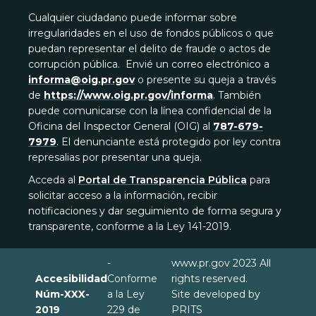
Cualquier ciudadano puede informar sobre
irregularidades en el uso de fondos públicos o que
puedan representar el delito de fraude o actos de
corrupción pública. Envié un correo electrónico a
informa@oig.pr.gov
o presente su queja a través
de
https://www.oig.pr.gov/informa
. También
puede comunicarse con la línea confidencial de la
Oficina del Inspector General (OIG) al
787-679-
7979
. El denunciante está protegido por ley contra
represalias por presentar una queja.
Acceda al
Portal de Transparencia Pública
para
solicitar acceso a la información, recibir
notificaciones y dar seguimiento de forma segura y
transparente, conforme a la Ley 141-2019.
-
www.pr.gov 2023 All
Accesibilidad
Conforme
rights reserved.
Núm-XXX-
a la Ley
Site developed by
2019
229 de
PRITS